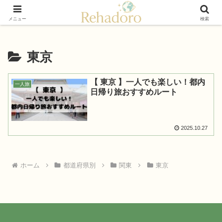
癒しと再発見の“黄金旅”ガイド
メニュー
検索
東京
【 東京 】一人でも楽しい！都内
一人旅
日帰り旅おすすめルート
2025.10.27
ホーム
都道府県別
関東
東京