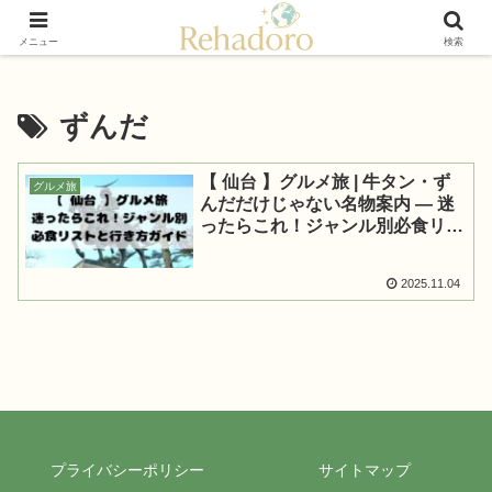
癒しと再発見の“黄金旅”ガイド
メニュー
検索
ずんだ
【 仙台 】グルメ旅 | 牛タン・ず
グルメ旅
んだだけじゃない名物案内 — 迷
ったらこれ！ジャンル別必食リス
トと行き方ガイド
2025.11.04
プライバシーポリシー
サイトマップ