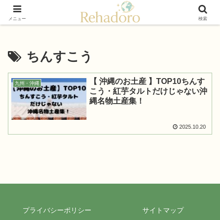
癒しと再発見の“黄金旅”ガイド
メニュー
検索
ちんすこう
【 沖縄のお土産 】TOP10ちんす
九州・沖縄
こう・紅芋タルトだけじゃない沖
縄名物土産集！
2025.10.20
プライバシーポリシー
サイトマップ