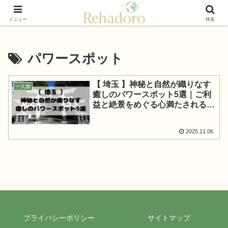
癒しと再発見の“黄金旅”ガイド
メニュー
検索
パワースポット
【 埼玉 】神秘と自然が織りなす
一人旅
癒しのパワースポット5選｜ご利
益と絶景をめぐる心満たされる旅
へ
2025.11.06
プライバシーポリシー
サイトマップ