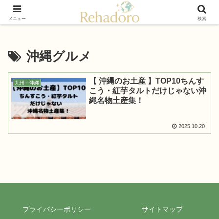
癒しと再発見の“黄金旅”ガイド
メニュー
検索
沖縄グルメ
【 沖縄のお土産 】TOP10ちんす
九州・沖縄
こう・紅芋タルトだけじゃない沖
縄名物土産集！
2025.10.20
プライバシーポリシー
サイトマップ