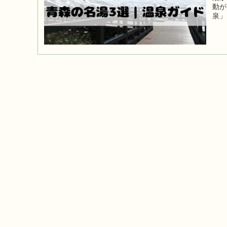
動が
泉」
解説