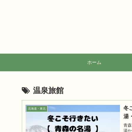
ホーム
温泉旅館
冬
北海道・東北
湯
青森
湯か