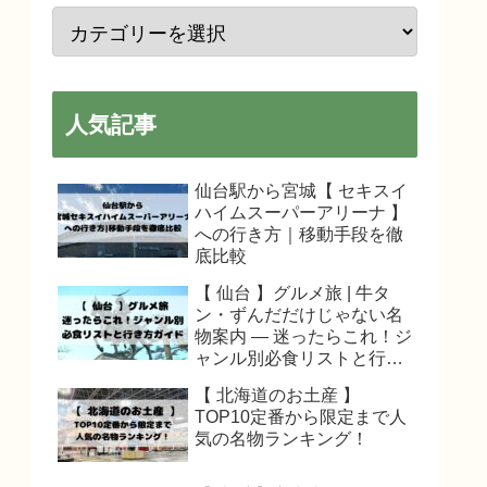
人気記事
仙台駅から宮城【 セキスイ
ハイムスーパーアリーナ 】
への行き方｜移動手段を徹
底比較
【 仙台 】グルメ旅 | 牛タ
ン・ずんだだけじゃない名
物案内 — 迷ったらこれ！ジ
ャンル別必食リストと行き
方ガイド
【 北海道のお土産 】
TOP10定番から限定まで人
気の名物ランキング！