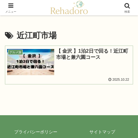
癒しと再発見の“黄金旅”ガイド
メニュー
検索
近江町市場
【 金沢 】1泊2日で回る！近江町
グルメ旅
市場と兼六園コース
2025.10.22
プライバシーポリシー
サイトマップ