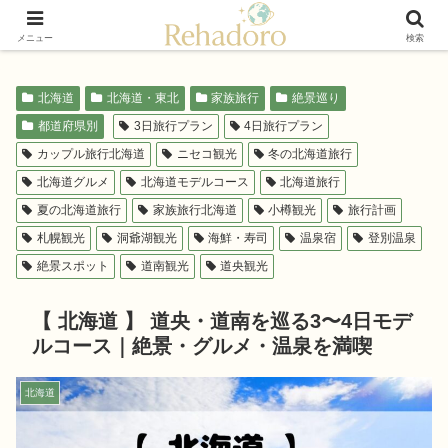
癒しと再発見の“黄金旅”ガイド
メニュー
検索
北海道
北海道・東北
家族旅行
絶景巡り
都道府県別
3日旅行プラン
4日旅行プラン
カップル旅行北海道
ニセコ観光
冬の北海道旅行
北海道グルメ
北海道モデルコース
北海道旅行
夏の北海道旅行
家族旅行北海道
小樽観光
旅行計画
札幌観光
洞爺湖観光
海鮮・寿司
温泉宿
登別温泉
絶景スポット
道南観光
道央観光
【 北海道 】 道央・道南を巡る3〜4日モデ
ルコース｜絶景・グルメ・温泉を満喫
北海道