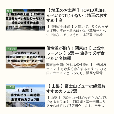
アメ横での食べ歩き、谷中のレトロカフ
ェで一息…歩きやすい順路とアクセス、
実際に立ち寄りたいスポットやおすすめ
【 埼玉のお土産 】TOP10草加せ
埼玉
飲食店、服装や混雑時の対処法まで詳し
んべいだけじゃない！埼玉のおす
く解説。
すめ土産
【 埼玉のお土産 】と聞いて、多くの方が
まず思い浮かべるのはやはり草加せんべ
いではないでしょうか。本記事では埼玉
で人気のお土産TOP10をランキング形式
でご紹介します。さらに、それぞれのお
菓子の特徴やおすすめの購入スポットも
個性派が揃う！関東の【 ご当地
グルメ旅
あわせて解説。
ラーメン 】5選 — 旅先で必ず食
べたい名物麺
関東は全国に誇れる個性派の【 ご当地ラ
ーメン 】も数多く存在するエリア。ひと
口にラーメンといっても、濃厚な豚骨醤
油、あっさり手打ち麺、激辛系、甘辛あ
んかけ、真っ黒なスープなど、その味わ
いは驚くほど多彩。今回の記事では、関
【 山梨 】富士山ビューの絶景お
一人旅
東のご当地ラーメンの中から特に個性が
すすめカフェ7選
際立つ5杯を厳選してご紹介。
【 山梨 】で富士山を眺めながらのんびり
できるカフェを、河口湖・富士吉田エリ
アから厳選して7店紹介します。テラス席
や地元スイーツ、自家焙煎コーヒーなど
実際に訪れたくなるポイントをまとめま