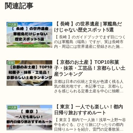
関連記事
【 長崎 】の世界遺産 | 軍艦島だ
一人旅
けじゃない歴史スポット5選
【 長崎 】のガイドブックでまず目につく
のは軍艦島（端島）ですが、実は長崎市
内・周辺には世界遺産に登録された施設
や、江戸〜明治期の国際交流を物語るス
ポットが点在しています。この記事では
長崎の歴史スポットをモデルコースとと
【 京都のお土産 】TOP10和菓
京都
もに紹介します。
子・抹茶・工芸品！京都らしい土
産ランキング
京都は日本の伝統と文化が色濃く残る人
気の観光地です。本記事では、京都らし
さを感じられる定番土産を中心に独断で
決めた【 京都のお土産 】TOP10 をご紹
介。旅行先での買い物をスムーズにし、
限られた滞在時間を有効に使えるような
【 東京 】一人でも楽しい！都内
一人旅
内容になっていますので、ぜひ参考にし
日帰り旅おすすめルート
てみてください。
【 東京 】都内で一人旅！浅草〜上野〜谷
中をめぐる、ひとり旅にぴったりの都内
日帰りルートを紹介。雷門の定番散策、