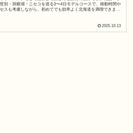
登別・洞爺湖・ニセコを巡る3〜4日モデルコースで、移動時間や
セスも考慮しながら、初めてでも効率よく北海道を満喫できま
観光スポットやグルメ、宿泊施設も厳選してご紹介します。
2025.10.13