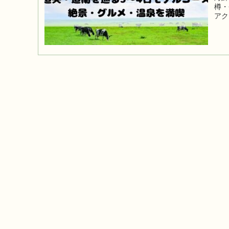
樽・
アク
す。