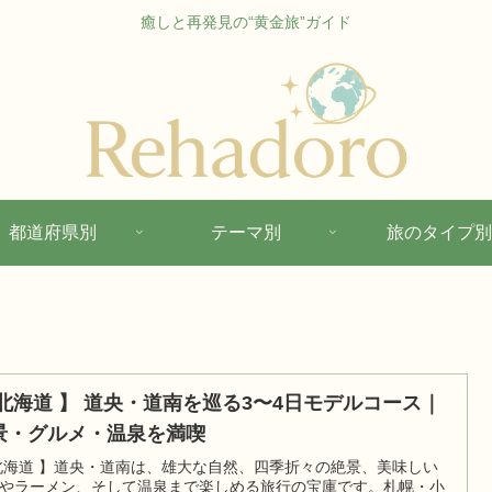
癒しと再発見の“黄金旅”ガイド
都道府県別
テーマ別
旅のタイプ別
 北海道 】 道央・道南を巡る3〜4日モデルコース｜
景・グルメ・温泉を満喫
北海道 】道央・道南は、雄大な自然、四季折々の絶景、美味しい
やラーメン、そして温泉まで楽しめる旅行の宝庫です。札幌・小