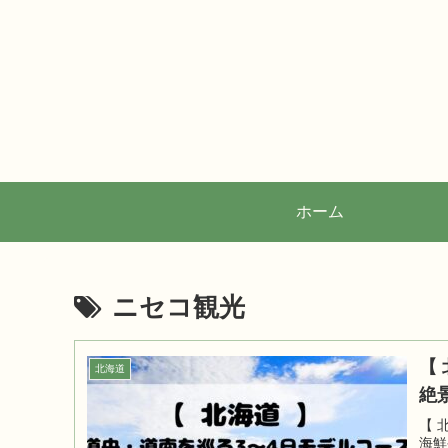
ホーム
ニセコ観光
【
北海道
絶
【 
海鮮