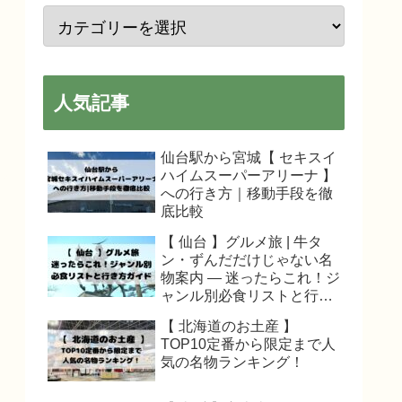
人気記事
仙台駅から宮城【 セキスイ
ハイムスーパーアリーナ 】
への行き方｜移動手段を徹
底比較
【 仙台 】グルメ旅 | 牛タ
ン・ずんだだけじゃない名
物案内 — 迷ったらこれ！ジ
ャンル別必食リストと行き
方ガイド
【 北海道のお土産 】
TOP10定番から限定まで人
気の名物ランキング！