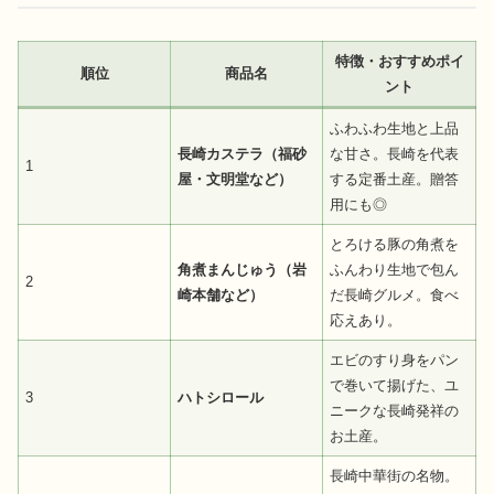
特徴・おすすめポイ
順位
商品名
ント
ふわふわ生地と上品
長崎カステラ（福砂
な甘さ。長崎を代表
1
屋・文明堂など）
する定番土産。贈答
用にも◎
とろける豚の角煮を
角煮まんじゅう（岩
ふんわり生地で包ん
2
崎本舗など）
だ長崎グルメ。食べ
応えあり。
エビのすり身をパン
で巻いて揚げた、ユ
3
ハトシロール
ニークな長崎発祥の
お土産。
長崎中華街の名物。