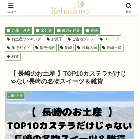
癒しと再発見の“黄金旅”ガイド
メニュー
検索
九州・沖縄
未分類
都道府県別
長崎
お土産ランキング
お菓子
ご当地グルメ
スイーツ
旅行ガイド
観光情報
長崎
長崎名物
長崎土産
雑貨
【 長崎のお土産 】TOP10カステラだけじ
ゃない長崎の名物スイーツ＆雑貨
九州・沖縄