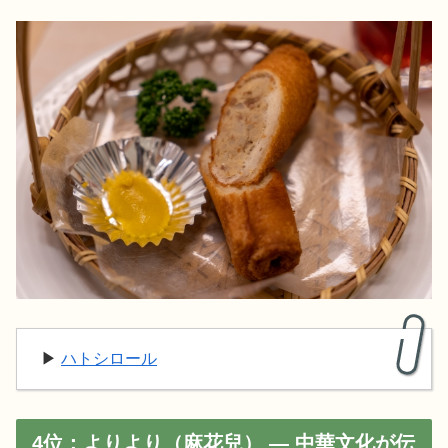
▶︎
ハトシロール
4位：よりより（麻花兒） — 中華文化が伝