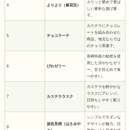
カリッと硬めで香ば
4
よりより（麻花兒）
しい素朴な揚げ菓
子。
カステラにチョコレ
ートを組み合わせた
5
チョコラーテ
商品。地元ならでは
のチョコ系菓子。
長崎特産の枇杷を使
用した涼やかなゼリ
6
びわゼリー
ー。甘さ控えめで食
べやすい。
カステラを軽やかな
ラスクにアレンジ。
7
カステララスク
日持ちしやすく配り
やすい。
シンプルでモダンな
波佐見焼（はさみや
デザインが魅力。日
8