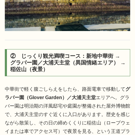
② じっくり観光満喫コース：新地中華街 →
グラバー園／大浦天主堂（異国情緒エリア） →
稲佐山（夜景）
中華街で軽く腹ごしらえをしたら、路面電車で移動して
グ
ラバー園（Glover Garden）／大浦天主堂
エリアへ。グラ
バー園は明治期の洋風邸宅や庭園が整備された屋外博物館
で、大浦天主堂のすぐ近くに入口があります。歴史を感じ
ながら散策し、その日の締めくくりに稲佐山（ロープウェ
イまたは車でアクセス可）で夜景を見る、という王道プラ