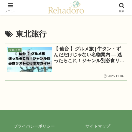
癒しと再発見の“黄金旅”ガイド
メニュー
検索
東北旅行
【 仙台 】グルメ旅 | 牛タン・ず
グルメ旅
んだだけじゃない名物案内 — 迷
ったらこれ！ジャンル別必食リス
トと行き方ガイド
2025.11.04
プライバシーポリシー
サイトマップ