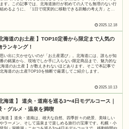
ます。この記事では、北海道旅行が初めての人でも無理のない行
組めるように、「1日で現実的に移動できる距離の考え方」と
動途中で立ち寄りやすい具体的なストップオーバー先」を解説。
2025.12.18
 北海道のお土産 】TOP10定番から限定まで人気の
物ランキング！
思い出に欠かせないのが「お土産選び」。北海道には、誰もが知
番の銘菓から、現地でしか手に入らない限定商品まで、魅力的な
北海道のお土産 】が数えきれないほどあります。そこで本記事で
北海道のお土産TOP10を独断で厳選してご紹介します。
2025.10.13
 北海道 】 道央・道南を巡る3〜4日モデルコース｜
景・グルメ・温泉を満喫
北海道 】道央・道南は、雄大な自然、四季折々の絶景、美味しい
やラーメン、そして温泉まで楽しめる旅行の宝庫です。札幌・小
登別・洞爺湖・ニセコを巡る3〜4日モデルコースで、移動時間や