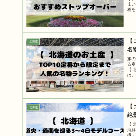
まい
程を
「移
【
北海道
名
旅の
る定
【 
は、
【
北海道
絶
【 
海鮮
樽・