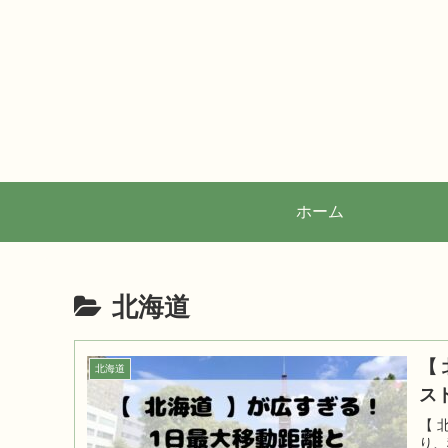
ホーム
北海道
【
北海道
ス
【 
り、