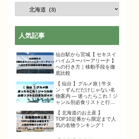
人気記事
仙台駅から宮城【 セキスイ
ハイムスーパーアリーナ 】
への行き方｜移動手段を徹
底比較
【 仙台 】グルメ旅 | 牛タ
ン・ずんだだけじゃない名
物案内 — 迷ったらこれ！ジ
ャンル別必食リストと行き
方ガイド
【 北海道のお土産 】
TOP10定番から限定まで人
気の名物ランキング！