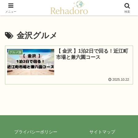
癒しと再発見の“黄金旅”ガイド
メニュー
検索
金沢グルメ
【 金沢 】1泊2日で回る！近江町
グルメ旅
市場と兼六園コース
2025.10.22
プライバシーポリシー
サイトマップ