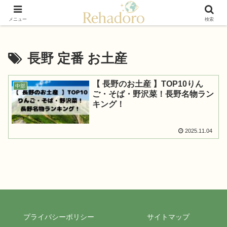
癒しと再発見の“黄金旅”ガイド
メニュー
検索
長野 定番 お土産
【 長野のお土産 】TOP10りん
中部
ご・そば・野沢菜！長野名物ラン
キング！
2025.11.04
プライバシーポリシー
サイトマップ