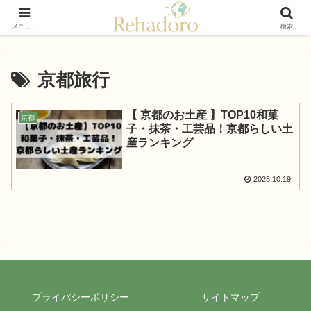
癒しと再発見の“黄金旅”ガイド
メニュー
検索
京都旅行
【 京都のお土産 】TOP10和菓
京都
子・抹茶・工芸品！京都らしい土
産ランキング
2025.10.19
プライバシーポリシー
サイトマップ