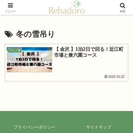
癒しと再発見の“黄金旅”ガイド
メニュー
検索
冬の雪吊り
【 金沢 】1泊2日で回る！近江町
グルメ旅
市場と兼六園コース
2025.10.22
プライバシーポリシー
サイトマップ