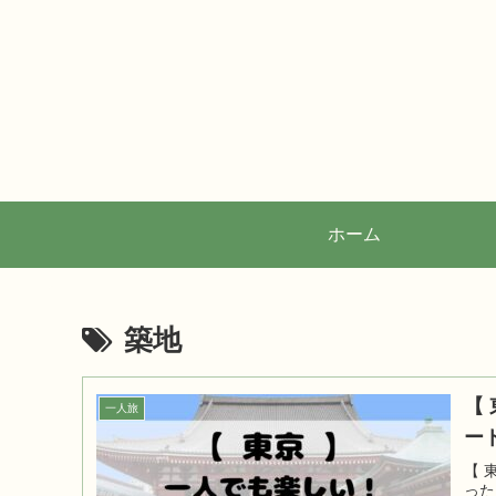
ホーム
築地
【
一人旅
ー
【 
った