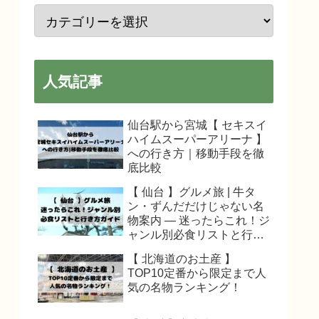
人気記事
仙台駅から宮城【 セキスイ
ハイムスーパーアリーナ 】
への行き方｜移動手段を徹
底比較
【 仙台 】グルメ旅 | 牛タ
ン・ずんだだけじゃない名
物案内 — 迷ったらこれ！ジ
ャンル別必食リストと行き
方ガイド
【 北海道のお土産 】
TOP10定番から限定まで人
気の名物ランキング！