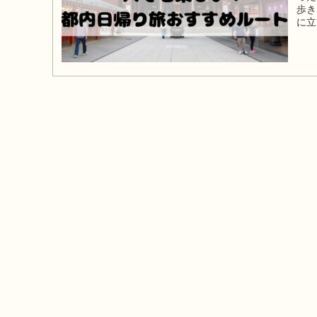
歩き
に立
で詳