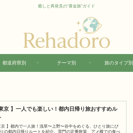
癒しと再発見の“黄金旅”ガイド
都道府県別
テーマ別
旅のタイプ別
 東京 】一人でも楽しい！都内日帰り旅おすすめル
ト
東京 】都内で一人旅！浅草〜上野〜谷中をめぐる、ひとり旅にぴ
りの都内日帰りルートを紹介。雷門の定番散策、アメ横での食べ